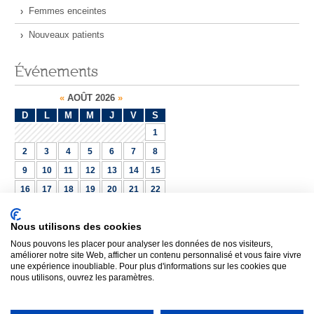
Femmes enceintes
Nouveaux patients
Événements
«
AOÛT 2026
»
D
L
M
M
J
V
S
1
2
3
4
5
6
7
8
9
10
11
12
13
14
15
16
17
18
19
20
21
22
23
24
25
26
27
28
29
Nous utilisons des cookies
30
31
Nous pouvons les placer pour analyser les données de nos visiteurs,
Calendrier complet
améliorer notre site Web, afficher un contenu personnalisé et vous faire vivre
une expérience inoubliable. Pour plus d'informations sur les cookies que
nous utilisons, ouvrez les paramètres.
ACCUEIL
|
POLITIQUE DE CONFIDENTIALITÉ
|
PLAN DU SITE
|
NOUS JOINDRE